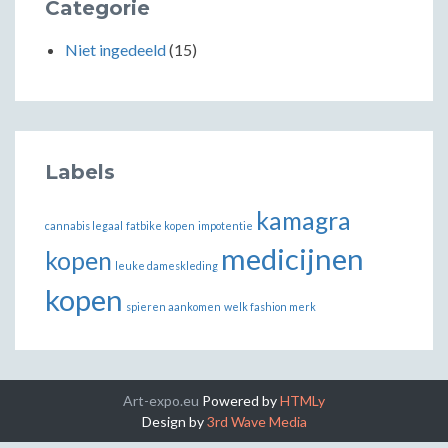
Categorie
Niet ingedeeld
(15)
Labels
kamagra
cannabis legaal
fatbike kopen
impotentie
medicijnen
kopen
leuke dameskleding
kopen
spieren aankomen
welk fashion merk
Art-expo.eu
Powered by
HTMLy
Design by
3rd Wave Media