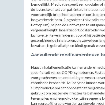
bemoeilijkt. Medicatie speelt een cruciale ro
de levenskwaliteit van patiënten. Inhalatieme
voornamelijk bronchodilatoren en corticoster
langwerkende beta-2-agonisten (bijv. salbutamo
tiotropium), helpen de luchtwegen te ontspan
vergemakkelijkt. Inhalatiecorticosteroïden w
luchtwegen te verminderen, vooral bij patiënt
gecombineerde inhalatoren, die zowel een lan
bevatten, is gebruikelijk en biedt gemak en v
Aanvullende medicamenteuze be
Naast inhalatiemedicatie kunnen andere medic
specificiteit van de COPD-symptomen. Fosfod
voorgeschreven om ontstekingen verder te ve
chronische bronchitis. Mucolytica kunnen wo
slijmproductie om het ophoesten te vergemakk
gebruikt om bacteriële infecties te behandele
tegen griep en pneumokokken zijn eveneens bel
kan zuurstoftherapie worden aanbevolen voor 