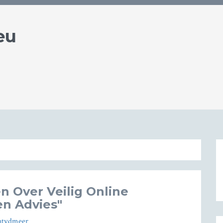
eu
n Over Veilig Online
en Advies"
htvdmeer