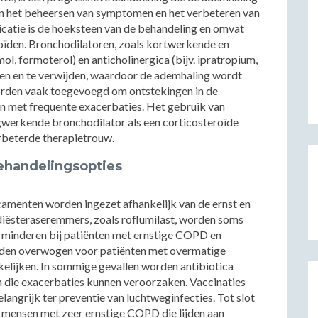
l in het beheersen van symptomen en het verbeteren van
dicatie is de hoeksteen van de behandeling en omvat
oïden. Bronchodilatoren, zoals kortwerkende en
l, formoterol) en anticholinergica (bijv. ipratropium,
nen en te verwijden, waardoor de ademhaling wordt
orden vaak toegevoegd om ontstekingen in de
en met frequente exacerbaties. Het gebruik van
gwerkende bronchodilator als een corticosteroïde
erbeterde therapietrouw.
handelingsopties
amenten worden ingezet afhankelijk van de ernst en
iësteraseremmers, zoals roflumilast, worden soms
rminderen bij patiënten met ernstige COPD en
rden overwogen voor patiënten met overmatige
elijken. In sommige gevallen worden antibiotica
n die exacerbaties kunnen veroorzaken. Vaccinaties
angrijk ter preventie van luchtweginfecties. Tot slot
mensen met zeer ernstige COPD die lijden aan