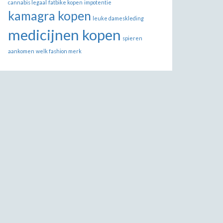
cannabis legaal
fatbike kopen
impotentie
kamagra kopen
leuke dameskleding
medicijnen kopen
spieren
aankomen
welk fashion merk