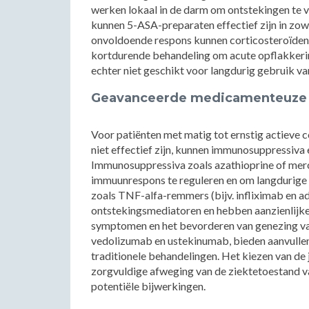
werken lokaal in de darm om ontstekingen te ve
kunnen 5-ASA-preparaten effectief zijn in zowe
onvoldoende respons kunnen corticosteroïden,
kortdurende behandeling om acute opflakkerin
echter niet geschikt voor langdurig gebruik v
Geavanceerde medicamenteuze 
Voor patiënten met matig tot ernstig actieve c
niet effectief zijn, kunnen immunosuppressiv
Immunosuppressiva zoals azathioprine of mer
immuunrespons te reguleren en om langdurige r
zoals TNF-alfa-remmers (bijv. infliximab en a
ontstekingsmediatoren en hebben aanzienlijke 
symptomen en het bevorderen van genezing va
vedolizumab en ustekinumab, bieden aanvullend
traditionele behandelingen. Het kiezen van de
zorgvuldige afweging van de ziektetoestand v
potentiële bijwerkingen.