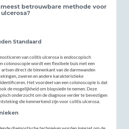
 meest betrouwbare methode voor
 ulcerosa?
uden Standaard
sticeren van colitis ulcerosa is endoscopisch
n colonoscopie wordt een flexibele buis met een
r artsen direct de binnenkant van de darmwanden
stekingen, zweren en andere karakteristieke
 identificeren. Het voordeel van een colonoscopie is dat
ar ook de mogelijkheid om biopsieën te nemen. Deze
isch onderzocht om de diagnose verder te bevestigen
tsteking die kenmerkend zijn voor colitis ulcerosa.
hnieken
ende diagnostische technieken worden ingezet om de