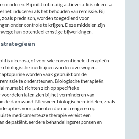
rminderen. Bij mild tot matig actieve colitis ulcerosa
l het induceren als het behouden van remissie. Bij
 zoals prednison, worden toegediend voor
gen onder controle te krijgen. Deze middelen zijn
anwege hun potentieel ernstige bijwerkingen.
strategieën
olitis ulcerosa, of voor wie conventionele therapieën
a en biologische medicijnen worden overwogen.
captopurine worden vaak gebruikt om de
emissie te ondersteunen. Biologische therapieën,
dalimumab), richten zich op specifieke
voordelen laten zien bij het verminderen van
n de darmwand. Nieuweer biologische middelen, zoals
e opties voor patiënten die niet reageren op
 juiste medicamenteuze therapie vereist een
an de patiënt, eerdere behandelingsresponsen en